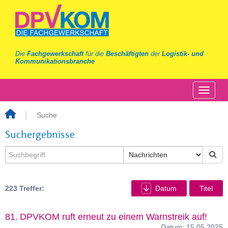
Die
Fachgewerkschaft
für die
Beschäftigten
der
Logistik- und
Kommunikationsbranche
Suche
Suchergebnisse
223 Treffer:
Datum
Titel
81.
DPVKOM ruft erneut zu einem Warnstreik auf!
Datum:
15.05.2025