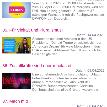
Vom 15. April 2025, ab 19:00 Uhr abends, bis
zum 17. April 2025, 8:00 Uhr morgens, wird am
DHL Hub Leipzig gestreikt. Zu diesem 37-
stündigen Warnstreik ruft die Fachgewerkschaft
DPVKOM auf. Dadurch…
85.
Für Vielfalt und Pluralismus!
Datum:
14.04.2025
Spätestens seit dem Amtsantritt des US-
Präsidenten Donald Trump entwickelt sich der
„American Dream“ für viele Menschen in den
USA zu einem Albtraum! Das gilt nun auch für
Beschäftigte der…
86.
Zustellkräfte sind enorm belastet!
Datum:
09.04.2025
Eine zunehmende Arbeitsverdichtung, Urlaub,
hohe Krankenquoten bei einer ohnehin zu
dünnen Personaldecke - aus Sicht der
DPVKOM-Bundesvorsitzenden Christina
Dahlhaus sind das alles Gründe, warum die…
87.
Mach mit!
Datum:
08.04.2025