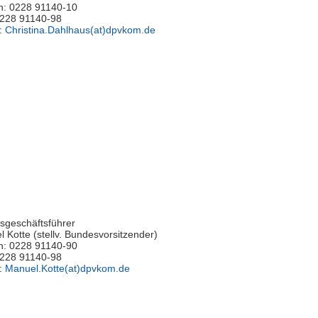
n: 0228 91140-10
0228 91140-98
l:
Christina.Dahlhaus(at)dpvkom.de
sgeschäftsführer
 Kotte (stellv. Bundesvorsitzender)
n: 0228 91140-90
0228 91140-98
l:
Manuel.Kotte(at)dpvkom.de