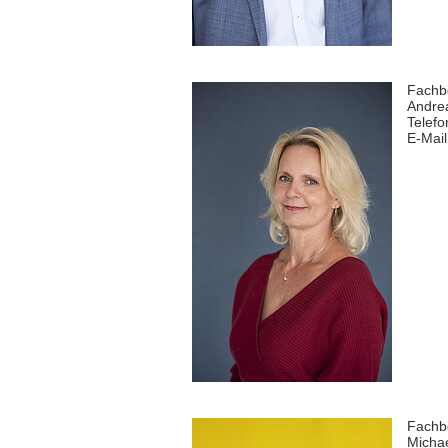
Fachbe
Andrea
Telef
E-Mail
Fachb
Michae