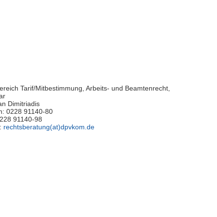
reich Tarif/Mitbestimmung, Arbeits- und Beamtenrecht,
ar
n Dimitriadis
n: 0228 91140-80
0228 91140-98
l:
rechtsberatung(at)dpvkom.de