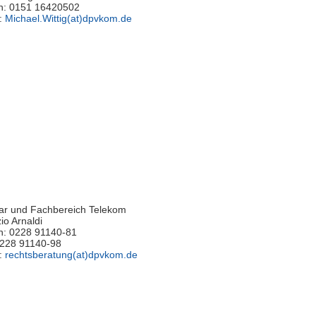
on: 0151 16420502
l:
Michael.Wittig(at)dpvkom.de
iar und Fachbereich Telekom
io Arnaldi
n: 0228 91140-81
0228 91140-98
l:
rechtsberatung(at)dpvkom.de