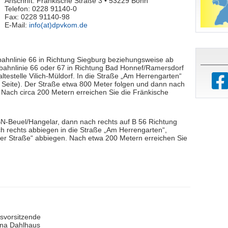
Anschrift: Fränkische Straße 3 • 53229 Bonn
Telefon: 0228 91140-0
Fax: 0228 91140-98
E-Mail:
info(at)dpvkom.de
ahnlinie 66 in Richtung Siegburg beziehungsweise ab
bahnlinie 66 oder 67 in Richtung Bad Honnef/Ramersdorf
testelle Vilich-Müldorf. In die Straße „Am Herrengarten“
n Seite). Der Straße etwa 800 Meter folgen und dann nach
. Nach circa 200 Metern erreichen Sie die Fränkische
/BN-Beuel/Hangelar, dann nach rechts auf B 56 Richtung
ch rechts abbiegen in die Straße „Am Herrengarten“,
rger Straße“ abbiegen. Nach etwa 200 Metern erreichen Sie
svorsitzende
ina Dahlhaus