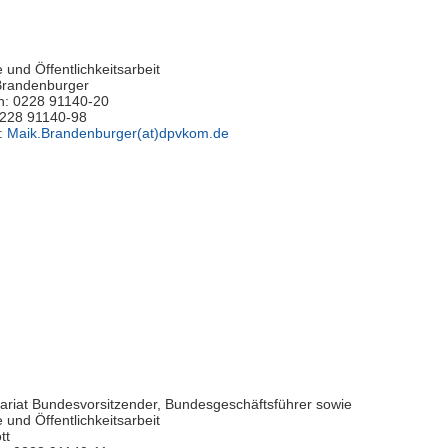
 und Öffentlichkeitsarbeit
Brandenburger
n: 0228 91140-20
0228 91140-98
l:
Maik.Brandenburger(at)dpvkom.de
ariat Bundesvorsitzender, Bundesgeschäftsführer sowie
 und Öffentlichkeitsarbeit
tt