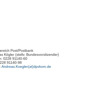
ereich Post/Postbank
s Kögler (stellv. Bundesvorsitzender)
n: 0228 91140-60
0228 91140-98
:
Andreas.Koegler(at)dpvkom.de