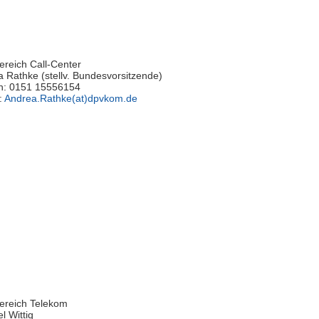
reich Call-Center
 Rathke (stellv. Bundesvorsitzende)
on: 0151 15556154
:
Andrea.Rathke(at)dpvkom.de
ereich Telekom
l Wittig