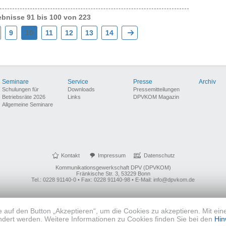
bnisse 91 bis 100 von 223
9
10
11
12
13
14
Seminare
Service
Presse
Archiv
Schulungen für
Downloads
Pressemitteilungen
Betriebsräte 2026
Links
DPVKOM Magazin
Allgemeine Seminare
Kontakt
Impressum
Datenschutz
Kommunikationsgewerkschaft DPV (DPVKOM)
Fränkische Str. 3, 53229 Bonn
Tel.: 0228 91140-0 • Fax: 0228 91140-98 • E-Mail: info@dpvkom.de
e auf den Button „Akzeptieren“, um die Cookies zu akzeptieren. Mit ein
dert werden. Weitere Informationen zu Cookies finden Sie bei den
Hin