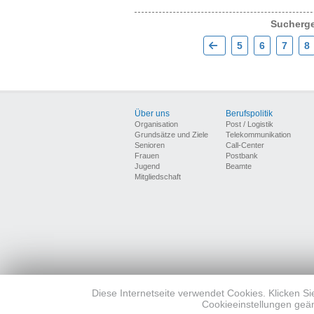
Sucherge
5
6
7
8
Über uns
Berufspolitik
Organisation
Post / Logistik
Grundsätze und Ziele
Telekommunikation
Senioren
Call-Center
Frauen
Postbank
Jugend
Beamte
Mitgliedschaft
Diese Internetseite verwendet Cookies. Klicken Si
Cookieeinstellungen geän