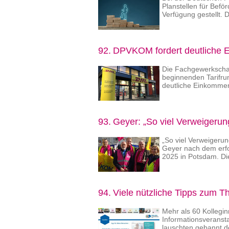
Planstellen für Befö
Verfügung gestellt.
92.
DPVKOM fordert deutliche E
Die Fachgewerkschaf
beginnenden Tarifru
deutliche Einkomme
93.
Geyer: „So viel Verweigerung
„So viel Verweigerun
Geyer nach dem erfo
2025 in Potsdam. D
94.
Viele nützliche Tipps zum 
Mehr als 60 Kollegi
Informationsveransta
lauschten gebannt 