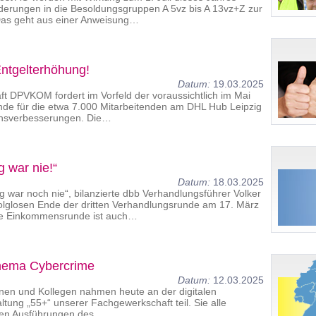
rderungen in die Besoldungsgruppen A 5vz bis A 13vz+Z zur
 Das geht aus einer Anweisung…
ntgelterhöhung!
Datum:
19.03.2025
t DPVKOM fordert im Vorfeld der voraussichtlich im Mai
nde für die etwa 7.000 Mitarbeitenden am DHL Hub Leipzig
nsverbesserungen. Die…
 war nie!“
Datum:
18.03.2025
g war noch nie“, bilanzierte dbb Verhandlungsführer Volker
lglosen Ende der dritten Verhandlungsrunde am 17. März
ie Einkommensrunde ist auch…
Thema Cybercrime
Datum:
12.03.2025
nnen und Kollegen nahmen heute an der digitalen
ltung „55+“ unserer Fachgewerkschaft teil. Sie alle
den Ausführungen des…