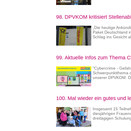
98.
DPVKOM kritisiert Stellenab
„Die heutige Ankünd
Paket Deutschland in
Schlag ins Gesicht a
99.
Aktuelle Infos zum Thema C
"Cybercrime - Gefahr 
Schwerpunktthema de
unserer DPVKOM. Di
100.
Mal wieder ein gutes und l
Insgesamt 15 Teiln
diesjährigen Frauens
dreitägigen Schulun