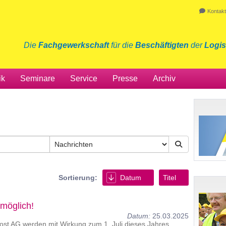
Kontakt
Die
Fachgewerkschaft
für die
Beschäftigten
der
Logis
ik
Seminare
Service
Presse
Archiv
Sortierung:
Datum
Titel
möglich!
Datum:
25.03.2025
ost AG werden mit Wirkung zum 1. Juli dieses Jahres