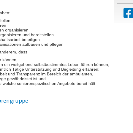
gaben:
tellen
hren
n organisieren
rganisieren und bereitstellen
aftsarbeit beteiligen
anisationen aufbauen und pflegen
 anderem, dass
n können;
en ein weitgehend selbstbestimmtes Leben führen können;
tlich Tätige Unterstützung und Begleitung erfahren;
beit und Transparenz im Bereich der ambulanten,
ege gewährleistet ist und
o welche seniorenspezifischen Angebote bereit hält.
iorengruppe