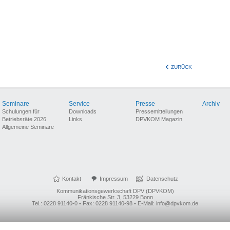
ZURÜCK
Seminare
Service
Presse
Archiv
Schulungen für
Downloads
Pressemitteilungen
Betriebsräte 2026
Links
DPVKOM Magazin
Allgemeine Seminare
Kontakt
Impressum
Datenschutz
Kommunikationsgewerkschaft DPV (DPVKOM)
Fränkische Str. 3, 53229 Bonn
Tel.: 0228 91140-0 • Fax: 0228 91140-98 • E-Mail: info@dpvkom.de