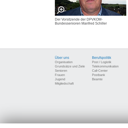
Der Vorsitzende der DPVKOM-
Bundessenioren Manfred Schiller
Über uns
Berufspolitik
Organisation
Post / Logistik
Grundsätze und Ziele
Telekommunikation
Senioren
Call-Center
Frauen
Postbank
Jugend
Beamte
Mitgliedschaft