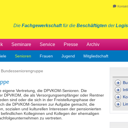
Kontakt
Die
Fachgewerkschaft
für die
Beschäftigten
der
Logis
ik
Seminare
Service
Presse
Archiv
iele
Senioren
Frauen
Jugend
Mitgliedschaft
Bundesseniorengruppe
ppe
Bu
In
 eigene Vertretung, die DPVKOM-Senioren. Die
r der DPVKOM, die als Versorgungsempfänger oder Rentner
Ko
den sind oder die sich in der Freistellungsphase der
Li
s sich die DPVKOM-Senioren zur Aufgabe gemacht, die
len, sozialen und kulturellen Interessen der pensionierten
befindlichen Kolleginnen und Kollegen der ehemaligen
chfolgeunternehmen zu vertreten.