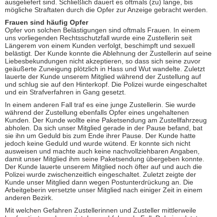
ausgeliefert sind. Schließlich dauert es oftmals (zu) lange, bis
mögliche Straftaten durch die Opfer zur Anzeige gebracht werden.
Frauen sind häufig Opfer
Opfer von solchen Belästigungen sind oftmals Frauen. In einem
uns vorliegenden Rechtsschutzfall wurde eine Zustellerin seit
Längerem von einem Kunden verfolgt, beschimpft und sexuell
belästigt. Der Kunde konnte die Ablehnung der Zustellerin auf seine
Liebesbekundungen nicht akzeptieren, so dass sich seine zuvor
geäußerte Zuneigung plötzlich in Hass und Wut wandelte. Zuletzt
lauerte der Kunde unserem Mitglied während der Zustellung auf
und schlug sie auf den Hinterkopf. Die Polizei wurde eingeschaltet
und ein Strafverfahren in Gang gesetzt.
In einem anderen Fall traf es eine junge Zustellerin. Sie wurde
während der Zustellung ebenfalls Opfer eines ungehaltenen
Kunden. Der Kunde wollte eine Paketsendung am Zustellfahrzeug
abholen. Da sich unser Mitglied gerade in der Pause befand, bat
sie ihn um Geduld bis zum Ende ihrer Pause. Der Kunde hatte
jedoch keine Geduld und wurde wütend. Er konnte sich nicht
ausweisen und machte auch keine nachvollziehbaren Angaben,
damit unser Mitglied ihm seine Paketsendung übergeben konnte.
Der Kunde lauerte unserem Mitglied noch öfter auf und auch die
Polizei wurde zwischenzeitlich eingeschaltet. Zuletzt zeigte der
Kunde unser Mitglied dann wegen Postunterdrückung an. Die
Arbeitgeberin versetzte unser Mitglied nach einiger Zeit in einem
anderen Bezirk.
Mit welchen Gefahren Zustellerinnen und Zusteller mittlerweile