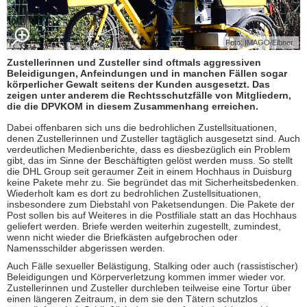
Foto: IMAGO/Eibner
Zustellerinnen und Zusteller sind oftmals aggressiven
Beleidigungen, Anfeindungen und in manchen Fällen sogar
körperlicher Gewalt seitens der Kunden ausgesetzt. Das
zeigen unter anderem die Rechtsschutzfälle von Mitgliedern,
die die DPVKOM in diesem Zusammenhang erreichen.
Dabei offenbaren sich uns die bedrohlichen Zustellsituationen,
denen Zustellerinnen und Zusteller tagtäglich ausgesetzt sind. Auch
verdeutlichen Medienberichte, dass es diesbezüglich ein Problem
gibt, das im Sinne der Beschäftigten gelöst werden muss. So stellt
die DHL Group seit geraumer Zeit in einem Hochhaus in Duisburg
keine Pakete mehr zu. Sie begründet das mit Sicherheitsbedenken.
Wiederholt kam es dort zu bedrohlichen Zustellsituationen,
insbesondere zum Diebstahl von Paketsendungen. Die Pakete der
Post sollen bis auf Weiteres in die Postfiliale statt an das Hochhaus
geliefert werden. Briefe werden weiterhin zugestellt, zumindest,
wenn nicht wieder die Briefkästen aufgebrochen oder
Namensschilder abgerissen werden.
Auch Fälle sexueller Belästigung, Stalking oder auch (rassistischer)
Beleidigungen und Körperverletzung kommen immer wieder vor.
Zustellerinnen und Zusteller durchleben teilweise eine Tortur über
einen längeren Zeitraum, in dem sie den Tätern schutzlos