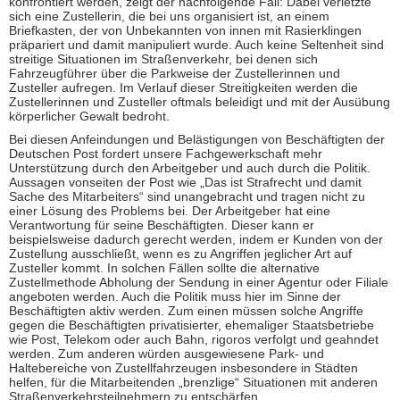
konfrontiert werden, zeigt der nachfolgende Fall: Dabei verletzte
sich eine Zustellerin, die bei uns organisiert ist, an einem
Briefkasten, der von Unbekannten von innen mit Rasierklingen
präpariert und damit manipuliert wurde. Auch keine Seltenheit sind
streitige Situationen im Straßenverkehr, bei denen sich
Fahrzeugführer über die Parkweise der Zustellerinnen und
Zusteller aufregen. Im Verlauf dieser Streitigkeiten werden die
Zustellerinnen und Zusteller oftmals beleidigt und mit der Ausübung
körperlicher Gewalt bedroht.
Bei diesen Anfeindungen und Belästigungen von Beschäftigten der
Deutschen Post fordert unsere Fachgewerkschaft mehr
Unterstützung durch den Arbeitgeber und auch durch die Politik.
Aussagen vonseiten der Post wie „Das ist Strafrecht und damit
Sache des Mitarbeiters“ sind unangebracht und tragen nicht zu
einer Lösung des Problems bei. Der Arbeitgeber hat eine
Verantwortung für seine Beschäftigten. Dieser kann er
beispielsweise dadurch gerecht werden, indem er Kunden von der
Zustellung ausschließt, wenn es zu Angriffen jeglicher Art auf
Zusteller kommt. In solchen Fällen sollte die alternative
Zustellmethode Abholung der Sendung in einer Agentur oder Filiale
angeboten werden. Auch die Politik muss hier im Sinne der
Beschäftigten aktiv werden. Zum einen müssen solche Angriffe
gegen die Beschäftigten privatisierter, ehemaliger Staatsbetriebe
wie Post, Telekom oder auch Bahn, rigoros verfolgt und geahndet
werden. Zum anderen würden ausgewiesene Park- und
Haltebereiche von Zustellfahrzeugen insbesondere in Städten
helfen, für die Mitarbeitenden „brenzlige“ Situationen mit anderen
Straßenverkehrsteilnehmern zu entschärfen.