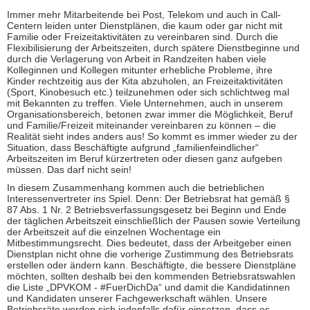
Immer mehr Mitarbeitende bei Post, Telekom und auch in Call-
Centern leiden unter Dienstplänen, die kaum oder gar nicht mit
Familie oder Freizeitaktivitäten zu vereinbaren sind. Durch die
Flexibilisierung der Arbeitszeiten, durch spätere Dienstbeginne und
durch die Verlagerung von Arbeit in Randzeiten haben viele
Kolleginnen und Kollegen mitunter erhebliche Probleme, ihre
Kinder rechtzeitig aus der Kita abzuholen, an Freizeitaktivitäten
(Sport, Kinobesuch etc.) teilzunehmen oder sich schlichtweg mal
mit Bekannten zu treffen. Viele Unternehmen, auch in unserem
Organisationsbereich, betonen zwar immer die Möglichkeit, Beruf
und Familie/Freizeit miteinander vereinbaren zu können – die
Realität sieht indes anders aus! So kommt es immer wieder zu der
Situation, dass Beschäftigte aufgrund „familienfeindlicher“
Arbeitszeiten im Beruf kürzertreten oder diesen ganz aufgeben
müssen. Das darf nicht sein!
In diesem Zusammenhang kommen auch die betrieblichen
Interessenvertreter ins Spiel. Denn: Der Betriebsrat hat gemäß §
87 Abs. 1 Nr. 2 Betriebsverfassungsgesetz bei Beginn und Ende
der täglichen Arbeitszeit einschließlich der Pausen sowie Verteilung
der Arbeitszeit auf die einzelnen Wochentage ein
Mitbestimmungsrecht. Dies bedeutet, dass der Arbeitgeber einen
Dienstplan nicht ohne die vorherige Zustimmung des Betriebsrats
erstellen oder ändern kann. Beschäftigte, die bessere Dienstpläne
möchten, sollten deshalb bei den kommenden Betriebsratswahlen
die Liste „DPVKOM - #FuerDichDa“ und damit die Kandidatinnen
und Kandidaten unserer Fachgewerkschaft wählen. Unsere
Betriebsräte werden sich jedenfalls dafür einsetzen, dass es