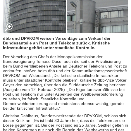
dbb und DPVKOM weisen Vorschläge zum Verkauf der
Bundesanteile an Post und Telekom zurück. Kritische
Infrastruktur gehört unter staatliche Kontrolle.
Der Vorschlag des Chefs der Monopolkommission der
Bundesregierung Tomaso Duso, auch die seit der Privatisierung
beim Bund verbliebenen Anteile an Deutscher Telekom und Post zu
verkaufen, stoßen beim dbb und der Kommunikationsgewerkschaft
DPVKOM auf Widerstand. „Die kritische staatliche Infrastruktur
muss unter staatlicher Kontrolle bleiben“, kritisierte dbb-Vize Volker
Geyer den Vorschlag, über den die Süddeutsche Zeitung berichtet
(Ausgabe vom 12. Februar 2025). „Die Eigentumsverhältnisse bei
Post und Telekom nur unter Aspekten der Wettbewerbsförderung
zu sehen, ist falsch. Staatliche Kontrolle und
Gemeinwohlorientierung sind mindestens ebenso wichtig, gerade
bei der kritischen Infrastruktur.“
Christina Dahlhaus, Bundesvorsitzende der DPVKOM, schloss sich
dieser Kritik an: „Es ist bald 30 Jahre her, dass die Telekom an die
Börse gegangen ist. Bei der Post sind es 25 Jahre. Seither gelten in
beiden Konzernen nur noch die Regeln des Wettbewerbs und der