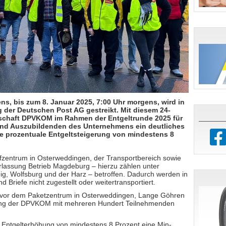
ns, bis zum 8. Januar 2025, 7:00 Uhr morgens, wird in
 der Deutschen Post AG gestreikt. Mit diesem 24-
kschaft DPVKOM im Rahmen der Entgeltrunde 2025 für
 und Auszubildenden des Unternehmens ein deutliches
te prozentuale Entgeltsteigerung von mindestens 8
efzentrum in Osterweddingen, der Transportbereich sowie
erlassung Betrieb Magdeburg – hierzu zählen unter
g, Wolfsburg und der Harz – betroffen. Dadurch werden in
 Briefe nicht zugestellt oder weitertrans­portiert.
rd vor dem Paketzentrum in Osterweddingen, Lange Göhren
ebung der DPVKOM mit mehreren Hundert Teilnehmenden
 Entgelterhöhung von mindestens 8 Prozent eine Min­