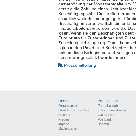
desterhöhung der Monatsentgelte um 35
dert sie die Zahlung eines Urlaubsgeld
Beschäftigungsjahr. Die Tarifforderungen
schaftlich weiterhin sehr gut geht. Für d
Beschäftigten verantwortlich, die unter
hinaus arbeiten. Außerdem wird die Deu
lösen, wenn sie den Beschäftigten deutl
Euro brutto für Zustellerinnen und Zuste
Zustellung viel zu gering. Damit kann 
tigten in den Paket- und Briefzentren hab
richten diese Kolleginnen und Kollegen eb
besser wertgeschätzt werden muss.
Pressemitteilung
Über uns
Berufspolitik
Organisation
Post / Logistik
Grundsätze und Ziele
Telekommunikation
Senioren
Call-Center
Frauen
Postbank
Jugend
Beamte
Mitgliedschaft