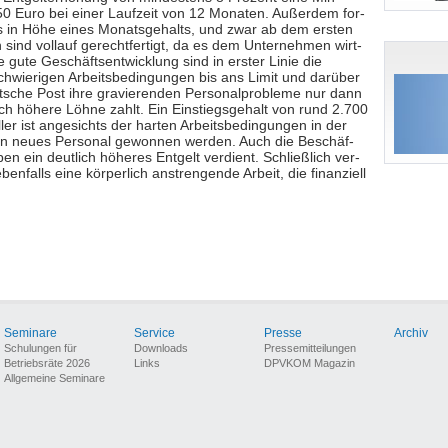
0 Euro bei einer Laufzeit von 12 Monaten. Außerdem for­
es in Höhe eines Monatsgehalts, und zwar ab dem ersten
 sind vollauf gerechtfertigt, da es dem Unternehmen wirt­
ie gute Geschäftsentwicklung sind in erster Linie die
 schwierigen Arbeitsbedingungen bis ans Limit und darüber
tsche Post ihre gravierenden Perso­nalprobleme nur dann
ich höhere Löhne zahlt. Ein Einstiegsgehalt von rund 2.700
ller ist angesichts der harten Arbeitsbedingungen in der
kein neues Personal gewonnen werden. Auch die Beschäf­
en ein deutlich höheres Entgelt verdient. Schließlich ver­
enfalls eine körperlich anstrengende Arbeit, die finanziell
Seminare
Service
Presse
Archiv
Schulungen für
Downloads
Pressemitteilungen
Betriebsräte 2026
Links
DPVKOM Magazin
Allgemeine Seminare