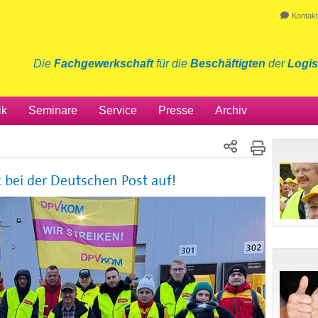
Kontakt
Die
Fachgewerkschaft
für die
Beschäftigten
der
Logis
ik
Seminare
Service
Presse
Archiv
 bei der Deutschen Post auf!