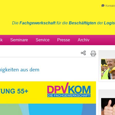
Kontakt
Die
Fachgewerkschaft
für die
Beschäftigten
der
Logis
ik
Seminare
Service
Presse
Archiv
igkeiten aus dem