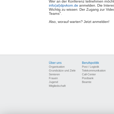
Wer an der Konferenz teilnehmen möchte
info(at)dpvkom.de
anmelden. Die Interes
Wichtig zu wissen: Der Zugang zur Video
Teams".
Also, worauf warten? Jetzt anmelden!
Über uns
Berufspolitik
Organisation
Post / Logistik
Grundsätze und Ziele
Telekommunikation
Senioren
Call-Center
Frauen
Postbank
Jugend
Beamte
Mitgliedschaft