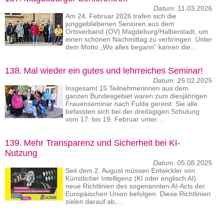
Datum:
11.03.2026
Am 24. Februar 2026 trafen sich die
junggebliebenen Senioren aus dem
Ortsverband (OV) Magdeburg/Halberstadt, um
einen schönen Nachmittag zu verbringen. Unter
dem Motto „Wo alles begann“ kamen die…
138.
Mal wieder ein gutes und lehrreiches Seminar!
Datum:
25.02.2025
Insgesamt 15 Teilnehmerinnen aus dem
ganzen Bundesgebiet waren zum diesjährigen
Frauenseminar nach Fulda gereist. Sie alle
befassten sich bei der dreitägigen Schulung
vom 17. bis 19. Februar unter…
139.
Mehr Transparenz und Sicherheit bei KI-
Nutzung
Datum:
05.08.2025
Seit dem 2. August müssen Entwickler von
Künstlicher Intelligenz (KI oder englisch AI)
neue Richtlinien des sogenannten AI-Acts der
Europäischen Union befolgen. Diese Richtlinien
zielen darauf ab,…